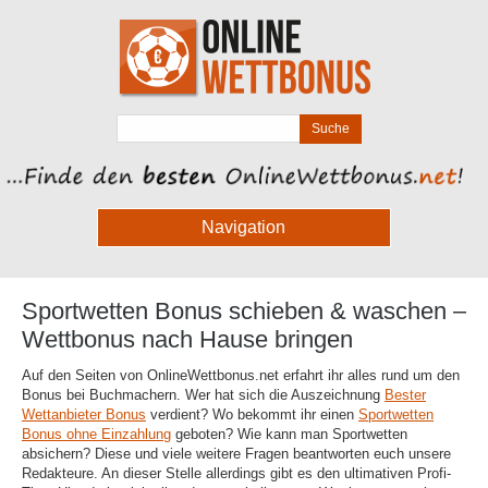
Sportwetten Bonus schieben & waschen –
Wettbonus nach Hause bringen
Auf den Seiten von OnlineWettbonus.net erfahrt ihr alles rund um den
Bonus bei Buchmachern. Wer hat sich die Auszeichnung
Bester
Wettanbieter Bonus
verdient? Wo bekommt ihr einen
Sportwetten
Bonus ohne Einzahlung
geboten? Wie kann man Sportwetten
absichern? Diese und viele weitere Fragen beantworten euch unsere
Redakteure. An dieser Stelle allerdings gibt es den ultimativen Profi-