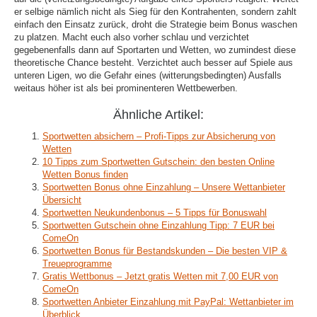
er selbige nämlich nicht als Sieg für den Kontrahenten, sondern zahlt
einfach den Einsatz zurück, droht die Strategie beim Bonus waschen
zu platzen. Macht euch also vorher schlau und verzichtet
gegebenenfalls dann auf Sportarten und Wetten, wo zumindest diese
theoretische Chance besteht. Verzichtet auch besser auf Spiele aus
unteren Ligen, wo die Gefahr eines (witterungsbedingten) Ausfalls
weitaus höher ist als bei prominenteren Wettbewerben.
Ähnliche Artikel:
Sportwetten absichern – Profi-Tipps zur Absicherung von
Wetten
10 Tipps zum Sportwetten Gutschein: den besten Online
Wetten Bonus finden
Sportwetten Bonus ohne Einzahlung – Unsere Wettanbieter
Übersicht
Sportwetten Neukundenbonus – 5 Tipps für Bonuswahl
Sportwetten Gutschein ohne Einzahlung Tipp: 7 EUR bei
ComeOn
Sportwetten Bonus für Bestandskunden – Die besten VIP &
Treueprogramme
Gratis Wettbonus – Jetzt gratis Wetten mit 7,00 EUR von
ComeOn
Sportwetten Anbieter Einzahlung mit PayPal: Wettanbieter im
Überblick