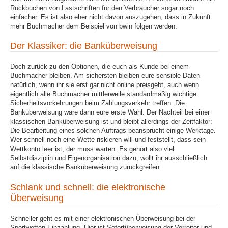
Rückbuchen von Lastschriften für den Verbraucher sogar noch
einfacher. Es ist also eher nicht davon auszugehen, dass in Zukunft
mehr Buchmacher dem Beispiel von bwin folgen werden.
Der Klassiker: die Banküberweisung
Doch zurück zu den Optionen, die euch als Kunde bei einem
Buchmacher bleiben. Am sichersten bleiben eure sensible Daten
natürlich, wenn ihr sie erst gar nicht online preisgebt, auch wenn
eigentlich alle Buchmacher mittlerweile standardmäßig wichtige
Sicherheitsvorkehrungen beim Zahlungsverkehr treffen. Die
Banküberweisung wäre dann eure erste Wahl. Der Nachteil bei einer
klassischen Banküberweisung ist und bleibt allerdings der Zeitfaktor:
Die Bearbeitung eines solchen Auftrags beansprucht einige Werktage.
Wer schnell noch eine Wette riskieren will und feststellt, dass sein
Wettkonto leer ist, der muss warten. Es gehört also viel
Selbstdisziplin und Eigenorganisation dazu, wollt ihr ausschließlich
auf die klassische Banküberweisung zurückgreifen.
Schlank und schnell: die elektronische
Überweisung
Schneller geht es mit einer elektronischen Überweisung bei der
Sportwetten Einzahlung. Hier ist Sofortüberweisung der Vorreiter und