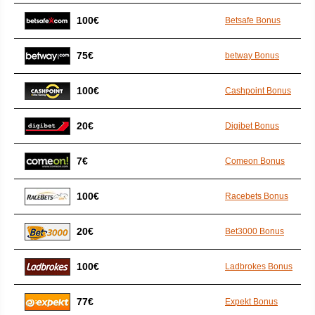
100€
Betsafe Bonus
75€
betway Bonus
100€
Cashpoint Bonus
20€
Digibet Bonus
7€
Comeon Bonus
100€
Racebets Bonus
20€
Bet3000 Bonus
100€
Ladbrokes Bonus
77€
Expekt Bonus