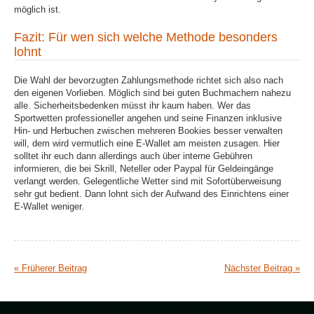
möglich ist.
Fazit: Für wen sich welche Methode besonders
lohnt
Die Wahl der bevorzugten Zahlungsmethode richtet sich also nach
den eigenen Vorlieben. Möglich sind bei guten Buchmachern nahezu
alle. Sicherheitsbedenken müsst ihr kaum haben. Wer das
Sportwetten professioneller angehen und seine Finanzen inklusive
Hin- und Herbuchen zwischen mehreren Bookies besser verwalten
will, dem wird vermutlich eine E-Wallet am meisten zusagen. Hier
solltet ihr euch dann allerdings auch über interne Gebühren
informieren, die bei Skrill, Neteller oder Paypal für Geldeingänge
verlangt werden. Gelegentliche Wetter sind mit Sofortüberweisung
sehr gut bedient. Dann lohnt sich der Aufwand des Einrichtens einer
E-Wallet weniger.
« Früherer Beitrag
Nächster Beitrag »