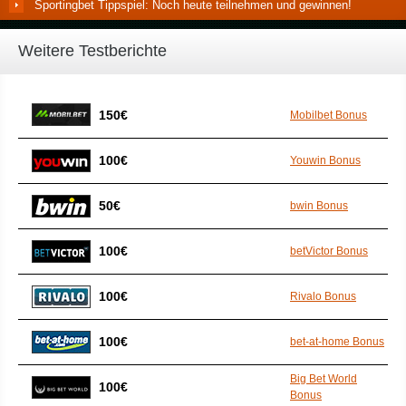
Sportingbet Tippspiel: Noch heute teilnehmen und gewinnen!
Weitere Testberichte
150€
Mobilbet Bonus
100€
Youwin Bonus
50€
bwin Bonus
100€
betVictor Bonus
100€
Rivalo Bonus
100€
bet-at-home Bonus
Big Bet World
100€
Bonus