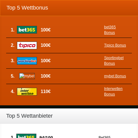
Top 5 Wettbonus
bet365
1.
100€
Bonus
2.
100€
Tipico Bonus
Sportingbet
3.
100€
Bonus
5.
100€
mybet Bonus
Interwetten
4.
110€
Bonus
Top 5 Wettanbieter
1.
94/100
Bet365