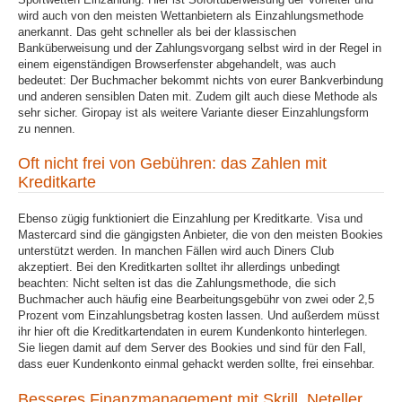
wird auch von den meisten Wettanbietern als Einzahlungsmethode
anerkannt. Das geht schneller als bei der klassischen
Banküberweisung und der Zahlungsvorgang selbst wird in der Regel in
einem eigenständigen Browserfenster abgehandelt, was auch
bedeutet: Der Buchmacher bekommt nichts von eurer Bankverbindung
und anderen sensiblen Daten mit. Zudem gilt auch diese Methode als
sehr sicher. Giropay ist als weitere Variante dieser Einzahlungsform
zu nennen.
Oft nicht frei von Gebühren: das Zahlen mit
Kreditkarte
Ebenso zügig funktioniert die Einzahlung per Kreditkarte. Visa und
Mastercard sind die gängigsten Anbieter, die von den meisten Bookies
unterstützt werden. In manchen Fällen wird auch Diners Club
akzeptiert. Bei den Kreditkarten solltet ihr allerdings unbedingt
beachten: Nicht selten ist das die Zahlungsmethode, die sich
Buchmacher auch häufig eine Bearbeitungsgebühr von zwei oder 2,5
Prozent vom Einzahlungsbetrag kosten lassen. Und außerdem müsst
ihr hier oft die Kreditkartendaten in eurem Kundenkonto hinterlegen.
Sie liegen damit auf dem Server des Bookies und sind für den Fall,
dass euer Kundenkonto einmal gehackt werden sollte, frei einsehbar.
Besseres Finanzmanagement mit Skrill, Neteller