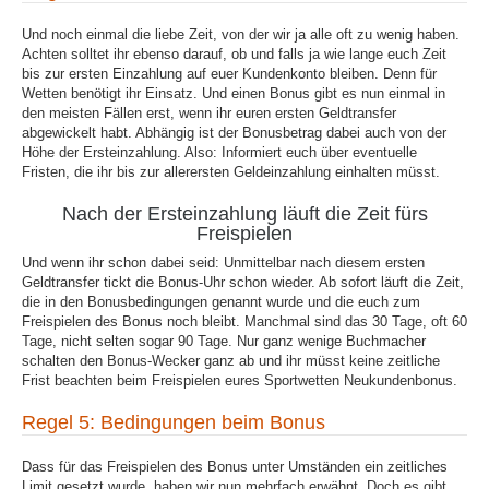
Und noch einmal die liebe Zeit, von der wir ja alle oft zu wenig haben.
Achten solltet ihr ebenso darauf, ob und falls ja wie lange euch Zeit
bis zur ersten Einzahlung auf euer Kundenkonto bleiben. Denn für
Wetten benötigt ihr Einsatz. Und einen Bonus gibt es nun einmal in
den meisten Fällen erst, wenn ihr euren ersten Geldtransfer
abgewickelt habt. Abhängig ist der Bonusbetrag dabei auch von der
Höhe der Ersteinzahlung. Also: Informiert euch über eventuelle
Fristen, die ihr bis zur allerersten Geldeinzahlung einhalten müsst.
Nach der Ersteinzahlung läuft die Zeit fürs
Freispielen
Und wenn ihr schon dabei seid: Unmittelbar nach diesem ersten
Geldtransfer tickt die Bonus-Uhr schon wieder. Ab sofort läuft die Zeit,
die in den Bonusbedingungen genannt wurde und die euch zum
Freispielen des Bonus noch bleibt. Manchmal sind das 30 Tage, oft 60
Tage, nicht selten sogar 90 Tage. Nur ganz wenige Buchmacher
schalten den Bonus-Wecker ganz ab und ihr müsst keine zeitliche
Frist beachten beim Freispielen eures Sportwetten Neukundenbonus.
Regel 5: Bedingungen beim Bonus
Dass für das Freispielen des Bonus unter Umständen ein zeitliches
Limit gesetzt wurde, haben wir nun mehrfach erwähnt. Doch es gibt