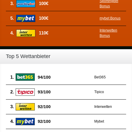
Sportingbet
3.
100€
Bonus
5.
100€
mybet Bonus
Interwetten
4.
110€
Bonus
Top 5 Wettanbieter
1.
94/100
Bet365
2.
93/100
Tipico
3.
92/100
Interwetten
4.
92/100
Mybet