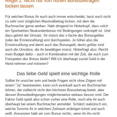
Regel 2: Nicht nur von hohen Bonusbeträgen
locken lassen
Für welchen Bonus ihr euch auch immer entscheidet, lasst euch nicht
zu sehr vom möglichen Maximalbetrag locken, mit dem die
Buchmacher gerne werben. Habt dringend im Hinterkopf, dass solch
ein Sportwetten Neukundenbonus mit Bedingungen verknüpft ist. Und
dazu gehört der Umsatz. Ihr müsst das x-fache des Bonusgeldes
(oder der Ersteinzahlung) erst durchspielen. Je höher also die
Ersteinzahlung und damit auch das Bonusgeld, desto größer sind
auch die Umsätze, die ihr bewältigen müsst. Hinterfragt also: Reicht
mein Budget dafür – auch in Kombination mit der Zeit, die euch zum
Freispielen des Bonus bleibt? Will ich überhaupt soviel Geld in die
Hand nehmen und riskieren?
Das liebe Geld spielt eine wichtige Rolle
Solltet ihr unsicher sein und beide Fragen nicht ohne Zögern mit
einem "Ja" beantworten, kann sich eventuell auch ein Buchmacher
lohnen, der vielleicht nicht den höchsten Bonusbetrag bietet, aber
dessen Bonusbedingungen möglicherweise weitaus besser sind. Der
Faktor Geld spielt also schon vorher eine Rolle, noch ehe ihr euch
überhaupt bei einem Buchmacher anmeldet. Schätzt realistisch ein,
welche Summe ihr in welchem Zeitraum erübrigen könnt und auch
wollt. Ansonsten habt wir vom Bonus nichts, wenn ihr ihn nicht