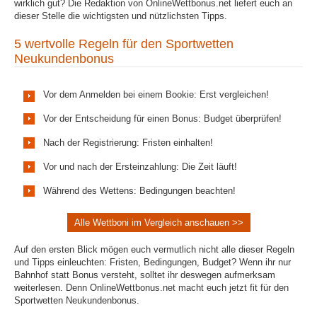
wirklich gut? Die Redaktion von OnlineWettbonus.net liefert euch an
dieser Stelle die wichtigsten und nützlichsten Tipps.
5 wertvolle Regeln für den Sportwetten
Neukundenbonus
Vor dem Anmelden bei einem Bookie: Erst vergleichen!
Vor der Entscheidung für einen Bonus: Budget überprüfen!
Nach der Registrierung: Fristen einhalten!
Vor und nach der Ersteinzahlung: Die Zeit läuft!
Während des Wettens: Bedingungen beachten!
Alle Wettboni im Vergleich anschauen >>
Auf den ersten Blick mögen euch vermutlich nicht alle dieser Regeln
und Tipps einleuchten: Fristen, Bedingungen, Budget? Wenn ihr nur
Bahnhof statt Bonus versteht, solltet ihr deswegen aufmerksam
weiterlesen. Denn OnlineWettbonus.net macht euch jetzt fit für den
Sportwetten Neukundenbonus.