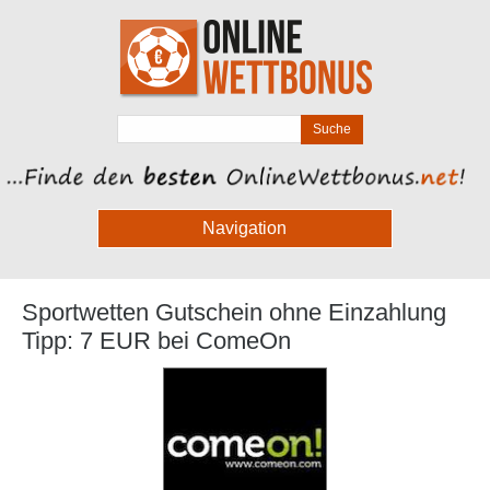
Sportwetten Gutschein ohne Einzahlung
Tipp: 7 EUR bei ComeOn