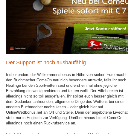
Der Support ist noch ausbaufähig
Insbesondere der Willkommensbonus in Höhe von sieben Euro macht
den Buchmacher ComeOn natürlich besonders attraktiv, falls ihr noch
Neulinge bei den Sportwetten seid und erst einmal ohne jegliche
Einzahlung ein wenig probieren und testen wollt. Der Hilfebereich ist
allerdings nicht so toll ausgefallen. Ihr solltet euch besser gleich mit
dem Gedanken anfreunden, allgemeine Dinge des Wettens bei einem
anderen Buchmacher nachzulesen – oder gleich hier auf
OnlineWettbonus.net an Ort und Stelle. Denn der angebotene Livechat
steht nur in Englisch zur Verfügung. Darüber hinaus bietet ComeOn
allerdings noch einen Rückrufservice an.