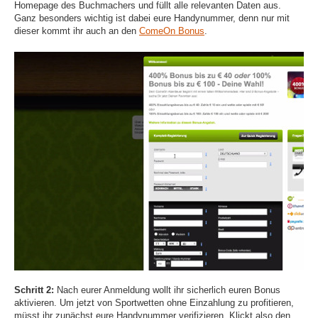
Homepage des Buchmachers und füllt alle relevanten Daten aus.
Ganz besonders wichtig ist dabei eure Handynummer, denn nur mit
dieser kommt ihr auch an den
ComeOn Bonus
.
Schritt 2:
Nach eurer Anmeldung wollt ihr sicherlich euren Bonus
aktivieren. Um jetzt von Sportwetten ohne Einzahlung zu profitieren,
müsst ihr zunächst eure Handynummer verifizieren. Klickt also den