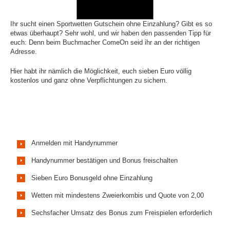
Ihr sucht einen Sportwetten Gutschein ohne Einzahlung? Gibt es so
etwas überhaupt? Sehr wohl, und wir haben den passenden Tipp für
euch: Denn beim Buchmacher ComeOn seid ihr an der richtigen
Adresse.
Hier habt ihr nämlich die Möglichkeit, euch sieben Euro völlig
kostenlos und ganz ohne Verpflichtungen zu sichern.
Anmelden mit Handynummer
Handynummer bestätigen und Bonus freischalten
Sieben Euro Bonusgeld ohne Einzahlung
Wetten mit mindestens Zweierkombis und Quote von 2,00
Sechsfacher Umsatz des Bonus zum Freispielen erforderlich