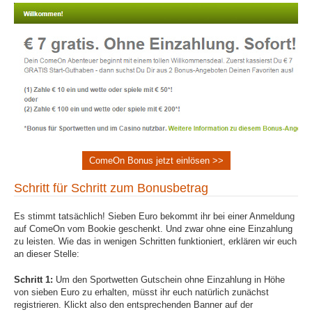
ComeOn Bonus jetzt einlösen >>
Schritt für Schritt zum Bonusbetrag
Es stimmt tatsächlich! Sieben Euro bekommt ihr bei einer Anmeldung
auf ComeOn vom Bookie geschenkt. Und zwar ohne eine Einzahlung
zu leisten. Wie das in wenigen Schritten funktioniert, erklären wir euch
an dieser Stelle:
Schritt 1:
Um den Sportwetten Gutschein ohne Einzahlung in Höhe
von sieben Euro zu erhalten, müsst ihr euch natürlich zunächst
registrieren. Klickt also den entsprechenden Banner auf der