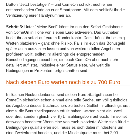
Button "Jetzt bestätigen" – und ComeOn schickt euch einen
entsprechenden Code an euer Smartphone. Mit dem schließt ihr die
Verifizierung eurer Handynummer ab.
Schritt 3:
Unter "Meine Boni" könnt ihr nun den Sofort Gratisbonus
von ComeOn in Höhe von sieben Euro aktivieren. Das Guthaben
findet ihr ab sofort auf eurem Kundenkonto. Damit könnt ihr beliebig
Wetten platzieren – ganz ohne Risiko. Falls ihr euch das Bonusgeld
später auch auszahlen lassen und von weiteren tollen Angeboten
profitieren wollt, solltet ihr allerdings die entsprechenden
Bonusbedingungen beachten, die euch ComeOn aber auch sehr
detailliert auflistet. Inklusive einer Statusleiste, wie weit die
Bedingungen in Prozenten fortgeschritten sind.
Nach sieben Euro warten noch bis zu 700 Euro
In Sachen Neukundenbonus sind sieben Euro Startguthaben bei
ComeOn sicherlich schon einmal eine tolle Sache, um völlig risikolos
die Angebote dieses Buchmachers zu testen. Solltet ihr allerdings erst
einmal die Bonusbedingungen erfüllt haben, warten nicht ein, zwei
oder drei, sondern gleich vier (!) Einzahlungsboni auf euch. Ihr solltet
deswegen beachten: Wenn eine von euch platzierte Wette sich für die
Bedingungen qualifizieren soll, muss es sich dabei mindestens um
eine Zweierkombi handeln, und die Mindestquote muss bei 2,00