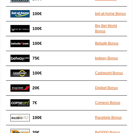
100€
bet-at-home Bonus
Big Bet World
100€
Bonus
100€
Betsafe Bonus
75€
betway Bonus
100€
Cashpoint Bonus
20€
Digibet Bonus
7€
Comeon Bonus
100€
Racebets Bonus
20€
Bet3000 Bonus