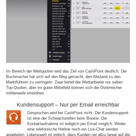
Im Bereich der Wettquoten wird das Ziel von CashPoint deutlich. Der
Buchmacher hat sich auf den Weg gemacht, den Abstand zu den
Marktführern zu verringern. Zwar bietet der Wettanbieter nur selten
Top-Quoten, aber im guten Mittelfeld können sich die Österreicher
mittlerweile einordnen.
Kundensupport – Nur per Email erreichbar
Gesprochen wird bei CashPoint nicht. Der Kundensupport
ist eine der Schwachstellen beim Bookie. Die
Kontaktaufnahme ist lediglich per Email möglich. Weder
eine telefonische Hotline noch ein Live-Chat werden
angeboten. Lobenswert ist jedoch, dass Kunden nie allzu lange auf die