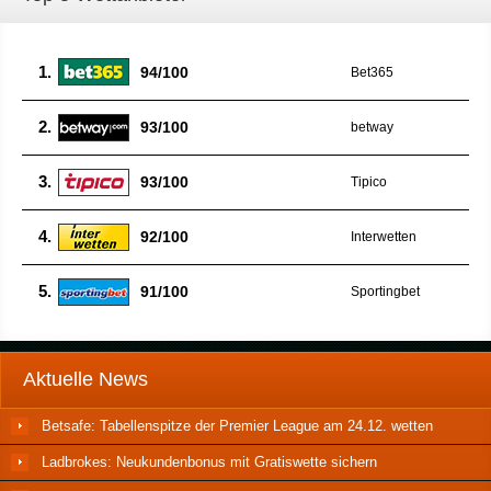
1.
94/100
Bet365
2.
93/100
betway
3.
93/100
Tipico
4.
92/100
Interwetten
5.
91/100
Sportingbet
Aktuelle News
Betsafe: Tabellenspitze der Premier League am 24.12. wetten
Ladbrokes: Neukundenbonus mit Gratiswette sichern