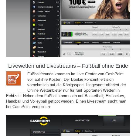
Livewetten und Livestreams – Fußball ohne Ende
Fußballfreunde kommen im Live Center von CashPoint
voll auf ihre Kosten. Der Bookie konzentriert sich
vornehmlich auf die Königssport. Insgesamt offeriert der
Online Wettanbieter nur für fünf Sportarten Wetten in
Echtzeit. Neben dem Fußball kann noch auf Basketball, Eishockey,
Handball und Volleyball getippt werden. Einen Livestream sucht man
bei CashPoint vergeblich.