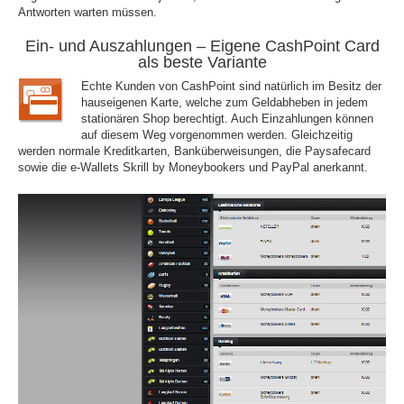
Antworten warten müssen.
Ein- und Auszahlungen – Eigene CashPoint Card
als beste Variante
Echte Kunden von CashPoint sind natürlich im Besitz der
hauseigenen Karte, welche zum Geldabheben in jedem
stationären Shop berechtigt. Auch Einzahlungen können
auf diesem Weg vorgenommen werden. Gleichzeitig
werden normale Kreditkarten, Banküberweisungen, die Paysafecard
sowie die e-Wallets Skrill by Moneybookers und PayPal anerkannt.