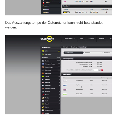
Das Auszahlungstempo der Österreicher kann nicht beanstandet
werden.