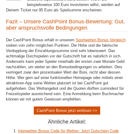
beispielsweise 100 Euro investieren willst, werden auf
Deinem Ticket nur 95 Euro als Spielsumme erscheinen.
Fazit – Unsere CashPoint Bonus-Bewertung: Gut,
aber anspruchsvolle Bedingungen
Der CashPoint Bonus erhält in unserem
Sportwetten Bonus Vergleich
sieben von zehn möglichen Punkten. Die Höhe und die faktische
Verdopplung der Einzahlungssumme sind sehr lobenswert. Das
achtmalige Durchspielen vor der Gutschrift hat es natürlich in sich.
Anderseits kann jeder Spieler innerhalb der ersten zwei Monate Geld
nachzahlen, um weiter an den Bonusbedingungen zu arbeiten. Dies
verringert zwar den prozentualen Wert der Boni, nicht aber dessen
Höhe. Wer gern auf einer funktionellen Homepage oder mittels einer
attraktiven App seine Wetten platziert ist bei CashPoint gut
aufgehoben. Das Wettangebot und die Quoten dürften zumindest für
Freizeitspieler ausreichend sein. Eine Anmeldung beim Buchmacher
können wir mit gutem Gewissen empfehlen.
CashPoint Bonus jetzt einlösen >>
Ähnliche Artikel:
Interwetten Bonus Code für Wetten: Jetzt Gutschein Code