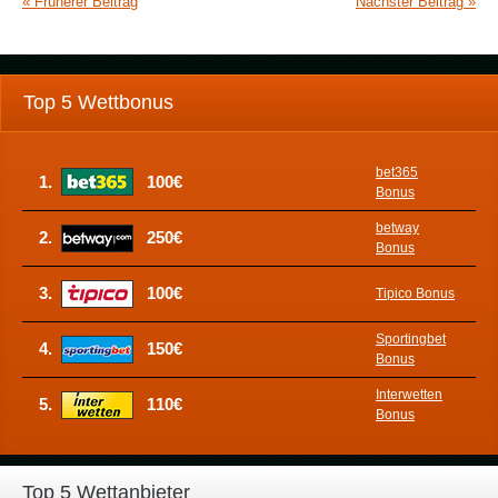
« Früherer Beitrag
Nächster Beitrag »
Top 5 Wettbonus
bet365
1.
100€
Bonus
betway
2.
250€
Bonus
3.
100€
Tipico Bonus
Sportingbet
4.
150€
Bonus
Interwetten
5.
110€
Bonus
Top 5 Wettanbieter