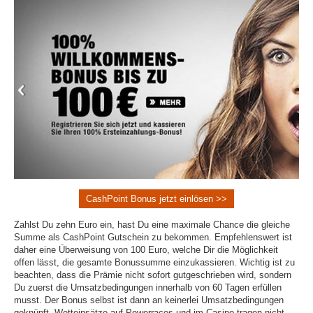
CashPoint Bonus jetzt einlösen >>
Zahlst Du zehn Euro ein, hast Du eine maximale Chance die gleiche
Summe als CashPoint Gutschein zu bekommen. Empfehlenswert ist
daher eine Überweisung von 100 Euro, welche Dir die Möglichkeit
offen lässt, die gesamte Bonussumme einzukassieren. Wichtig ist zu
beachten, dass die Prämie nicht sofort gutgeschrieben wird, sondern
Du zuerst die Umsatzbedingungen innerhalb von 60 Tagen erfüllen
musst. Der Bonus selbst ist dann an keinerlei Umsatzbedingungen
geknüpft. Wetteinsätze auf Powerraces und im Casino tragen nicht