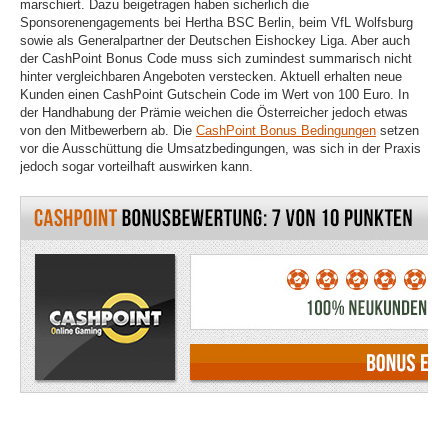
marschiert. Dazu beigetragen haben sicherlich die
Sponsorenengagements bei Hertha BSC Berlin, beim VfL Wolfsburg
sowie als Generalpartner der Deutschen Eishockey Liga. Aber auch
der CashPoint Bonus Code muss sich zumindest summarisch nicht
hinter vergleichbaren Angeboten verstecken. Aktuell erhalten neue
Kunden einen CashPoint Gutschein Code im Wert von 100 Euro. In
der Handhabung der Prämie weichen die Österreicher jedoch etwas
von den Mitbewerbern ab. Die
CashPoint Bonus Bedingungen
setzen
vor die Ausschüttung die Umsatzbedingungen, was sich in der Praxis
jedoch sogar vorteilhaft auswirken kann.