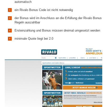
automatisch
ein Rivalo Bonus Code ist nicht notwendig
der Bonus wird im Anschluss an die Erfüllung der Rivalo Bonus
Regeln auszahlbar
Ersteinzahlung und Bonus müssen dreimal umgesetzt werden
minimale Quote liegt bei 2.0