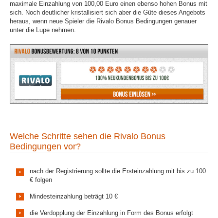
maximale Einzahlung von 100,00 Euro einen ebenso hohen Bonus mit
sich. Noch deutlicher kristallisiert sich aber die Güte dieses Angebots
heraus, wenn neue Spieler die Rivalo Bonus Bedingungen genauer
unter die Lupe nehmen.
Welche Schritte sehen die Rivalo Bonus
Bedingungen vor?
nach der Registrierung sollte die Ersteinzahlung mit bis zu 100
€ folgen
Mindesteinzahlung beträgt 10 €
die Verdopplung der Einzahlung in Form des Bonus erfolgt