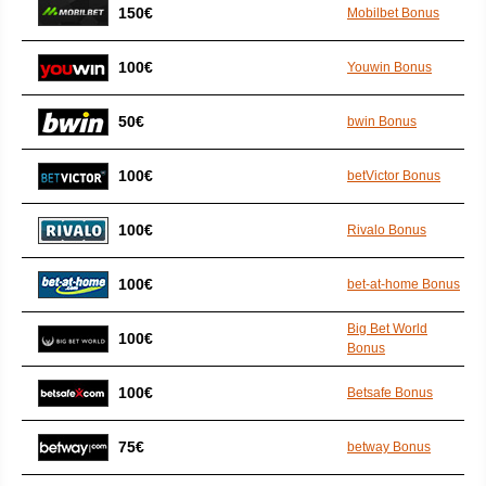
150€
Mobilbet Bonus
100€
Youwin Bonus
50€
bwin Bonus
100€
betVictor Bonus
100€
Rivalo Bonus
100€
bet-at-home Bonus
Big Bet World
100€
Bonus
100€
Betsafe Bonus
75€
betway Bonus