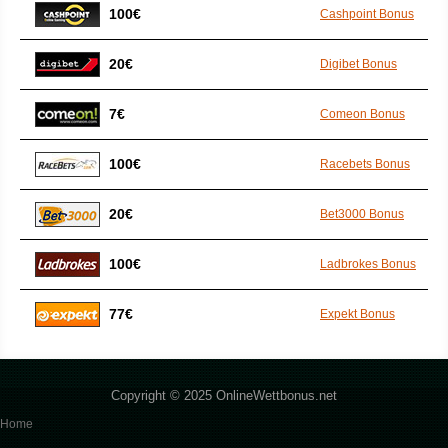
100€
Cashpoint Bonus
20€
Digibet Bonus
7€
Comeon Bonus
100€
Racebets Bonus
20€
Bet3000 Bonus
100€
Ladbrokes Bonus
77€
Expekt Bonus
Copyright © 2025 OnlineWettbonus.net
Home