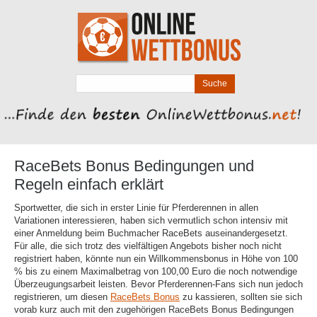
RaceBets Bonus Bedingungen und
Regeln einfach erklärt
Sportwetter, die sich in erster Linie für Pferderennen in allen
Variationen interessieren, haben sich vermutlich schon intensiv mit
einer Anmeldung beim Buchmacher RaceBets auseinandergesetzt.
Für alle, die sich trotz des vielfältigen Angebots bisher noch nicht
registriert haben, könnte nun ein Willkommensbonus in Höhe von 100
% bis zu einem Maximalbetrag von 100,00 Euro die noch notwendige
Überzeugungsarbeit leisten. Bevor Pferderennen-Fans sich nun jedoch
registrieren, um diesen
RaceBets Bonus
zu kassieren, sollten sie sich
vorab kurz auch mit den zugehörigen RaceBets Bonus Bedingungen