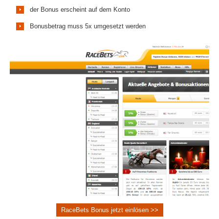
der Bonus erscheint auf dem Konto
Bonusbetrag muss 5x umgesetzt werden
RaceBets Bonus jetzt einlösen >>