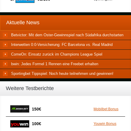
Aktuelle News
Betvictor: Mit dem Oster-Gewinnspiel nach Südafrika durchstarten
Interwetten 0:0-Versicherung: FC Barcelona vs. Real Madrid
ComeOn: Einsatz zurück im Champions League Spiel
bwin: Jedes Formel 1 Rennen eine Freebet erhalten
Sportingbet Tippspiel: Noch heute teilnehmen und gewinnen!
Weitere Testberichte
150€
Mobilbet Bonus
100€
Youwin Bonus