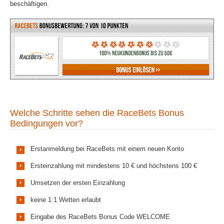
beschäftigen.
Welche Schritte sehen die RaceBets Bonus
Bedingungen vor?
Erstanmeldung bei RaceBets mit einem neuen Konto
Ersteinzahlung mit mindestens 10 € und höchstens 100 €
Umsetzen der ersten Einzahlung
keine 1:1 Wetten erlaubt
Eingabe des RaceBets Bonus Code WELCOME