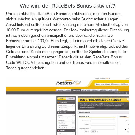
Wie wird der RaceBets Bonus aktiviert?
Um den aktuellen RaceBets Bonus zu aktivieren, müssen Kunden
sich zunächst ein gültiges Wettkonto beim Buchmacher zulegen.
Anschließend sollte eine Ersteinzahlung mit einem Mindestbetrag von
10,00 Euro durchgeführt werden. Der Maximalbetrag dieser Einzahlung
ist nach oben gesehen prinzipiell offen, aber da die maximale
Bonussumme bei 100,00 Euro liegt, ist eine oberhalb dieser Grenze
liegende Einzahlung zu diesem Zeitpunkt nicht notwendig. Sobald das
Geld auf dem Konto eingegangen ist, sollte der Spieler die komplette
Einzahlung einmal umsetzen. Danach gilt es den RaceBets Bonus
Code WELCOME einzugeben und der Bonus wird innerhalb eines
Tages gutgeschrieben.