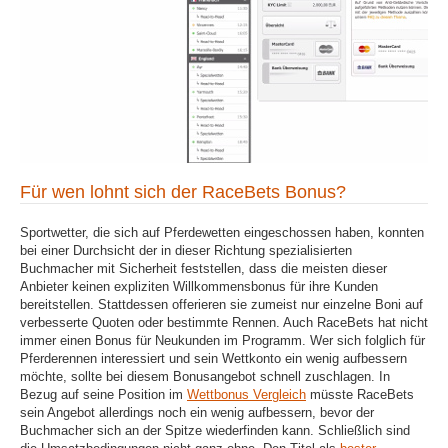
Für wen lohnt sich der RaceBets Bonus?
Sportwetter, die sich auf Pferdewetten eingeschossen haben, konnten
bei einer Durchsicht der in dieser Richtung spezialisierten
Buchmacher mit Sicherheit feststellen, dass die meisten dieser
Anbieter keinen expliziten Willkommensbonus für ihre Kunden
bereitstellen. Stattdessen offerieren sie zumeist nur einzelne Boni auf
verbesserte Quoten oder bestimmte Rennen. Auch RaceBets hat nicht
immer einen Bonus für Neukunden im Programm. Wer sich folglich für
Pferderennen interessiert und sein Wettkonto ein wenig aufbessern
möchte, sollte bei diesem Bonusangebot schnell zuschlagen. In
Bezug auf seine Position im
Wettbonus Vergleich
müsste RaceBets
sein Angebot allerdings noch ein wenig aufbessern, bevor der
Buchmacher sich an der Spitze wiederfinden kann. Schließlich sind