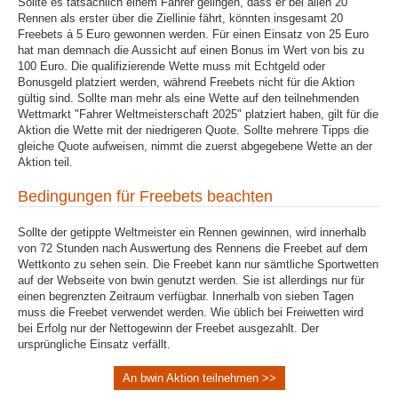
Sollte es tatsächlich einem Fahrer gelingen, dass er bei allen 20
Rennen als erster über die Ziellinie fährt, könnten insgesamt 20
Freebets á 5 Euro gewonnen werden. Für einen Einsatz von 25 Euro
hat man demnach die Aussicht auf einen Bonus im Wert von bis zu
100 Euro. Die qualifizierende Wette muss mit Echtgeld oder
Bonusgeld platziert werden, während Freebets nicht für die Aktion
gültig sind. Sollte man mehr als eine Wette auf den teilnehmenden
Wettmarkt "Fahrer Weltmeisterschaft 2025" platziert haben, gilt für die
Aktion die Wette mit der niedrigeren Quote. Sollte mehrere Tipps die
gleiche Quote aufweisen, nimmt die zuerst abgegebene Wette an der
Aktion teil.
Bedingungen für Freebets beachten
Sollte der getippte Weltmeister ein Rennen gewinnen, wird innerhalb
von 72 Stunden nach Auswertung des Rennens die Freebet auf dem
Wettkonto zu sehen sein. Die Freebet kann nur sämtliche Sportwetten
auf der Webseite von bwin genutzt werden. Sie ist allerdings nur für
einen begrenzten Zeitraum verfügbar. Innerhalb von sieben Tagen
muss die Freebet verwendet werden. Wie üblich bei Freiwetten wird
bei Erfolg nur der Nettogewinn der Freebet ausgezahlt. Der
ursprüngliche Einsatz verfällt.
An bwin Aktion teilnehmen >>