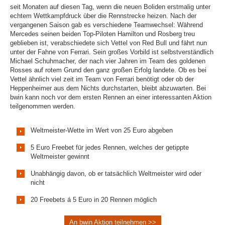
seit Monaten auf diesen Tag, wenn die neuen Boliden erstmalig unter
echtem Wettkampfdruck über die Rennstrecke heizen. Nach der
vergangenen Saison gab es verschiedene Teamwechsel: Während
Mercedes seinen beiden Top-Piloten Hamilton und Rosberg treu
geblieben ist, verabschiedete sich Vettel von Red Bull und fährt nun
unter der Fahne von Ferrari. Sein großes Vorbild ist selbstverständlich
Michael Schuhmacher, der nach vier Jahren im Team des goldenen
Rosses auf rotem Grund den ganz großen Erfolg landete. Ob es bei
Vettel ähnlich viel zeit im Team von Ferrari benötigt oder ob der
Heppenheimer aus dem Nichts durchstarten, bleibt abzuwarten. Bei
bwin kann noch vor dem ersten Rennen an einer interessanten Aktion
teilgenommen werden.
Weltmeister-Wette im Wert von 25 Euro abgeben
5 Euro Freebet für jedes Rennen, welches der getippte
Weltmeister gewinnt
Unabhängig davon, ob er tatsächlich Weltmeister wird oder
nicht
20 Freebets á 5 Euro in 20 Rennen möglich
An bwin Aktion teilnehmen >>