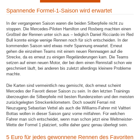
Spannende Formel-1-Saison wird erwartet
In der vergangenen Saison waren die beiden Silberpfeile nicht zu
stoppen. Die Mercedes-Piloten Hamilton und Rosberg machten einen
Großteil der Rennen unter sich aus – lediglich Daniel Ricciardo im Red
Bull konnte einige wenige Rennen noch für sich entscheiden. In der
kommenden Saison wird etwas mehr Spannung erwartet. Erneut
gehen die einzelnen Teams mit einem neuen Rennwagen auf die
Strecke, da es erneut zu einigen Regeländerungen kam. Die Teams
setzen auf einen neuen Motor, der bei dem einen Rennstall schon wie
geschmiert läuft, bei anderen bis zuletzt allerdings kleinere Probleme
machte.
Die Karten sind vermeintlich neu gemischt, doch erneut scheint
Mercedes der Favorit dieser Saison zu sein. In den letzten Trainings
überzeugten die Silberpfeile mit besten Rundenzeiten und den meisten
zurückgelegten Streckenkilometern. Doch sowohl Ferrari mit
Neuzugang Sebastian Vettel als auch die Williams-Fahrer mit Valtteri
Bottas wollen in dieser Saison ganz vorne mitfahren. Für welchen
Fahrer man sich entscheidet, wenn man schon jetzt eine Weltmeister-
Wette der Formel 1 platziert, sollte daher ganz genau überlegt sein.
5 Euro für jedes gewonnene Rennen des Favoriten