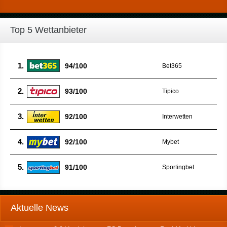
Top 5 Wettanbieter
1.
94/100
Bet365
2.
93/100
Tipico
3.
92/100
Interwetten
4.
92/100
Mybet
5.
91/100
Sportingbet
Aktuelle News