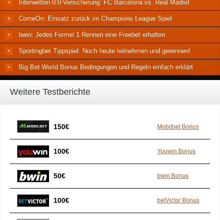
Interwetten 0:0-Versicherung: FC Barcelona vs. Real Madrid
ComeOn: Einsatz zurück im Champions League Spiel
bwin: Jedes Formel 1 Rennen eine Freebet erhalten
Sportingbet Tippspiel: Noch heute teilnehmen und gewinnen!
Big Bet World Bonus Bedingungen und Regeln einfach erklärt
Weitere Testberichte
150€
Mobilbet Bonus
100€
Youwin Bonus
50€
bwin Bonus
100€
betVictor Bonus