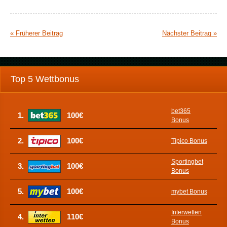
« Früherer Beitrag
Nächster Beitrag »
Top 5 Wettbonus
bet365
1.
100€
Bonus
2.
100€
Tipico Bonus
Sportingbet
3.
100€
Bonus
5.
100€
mybet Bonus
Interwetten
4.
110€
Bonus