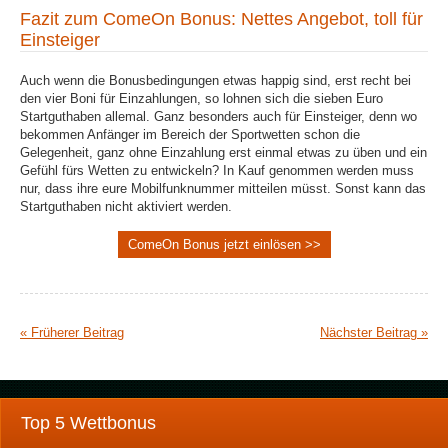
Fazit zum ComeOn Bonus: Nettes Angebot, toll für
Einsteiger
Auch wenn die Bonusbedingungen etwas happig sind, erst recht bei
den vier Boni für Einzahlungen, so lohnen sich die sieben Euro
Startguthaben allemal. Ganz besonders auch für Einsteiger, denn wo
bekommen Anfänger im Bereich der Sportwetten schon die
Gelegenheit, ganz ohne Einzahlung erst einmal etwas zu üben und ein
Gefühl fürs Wetten zu entwickeln? In Kauf genommen werden muss
nur, dass ihre eure Mobilfunknummer mitteilen müsst. Sonst kann das
Startguthaben nicht aktiviert werden.
ComeOn Bonus jetzt einlösen >>
« Früherer Beitrag
Nächster Beitrag »
Top 5 Wettbonus