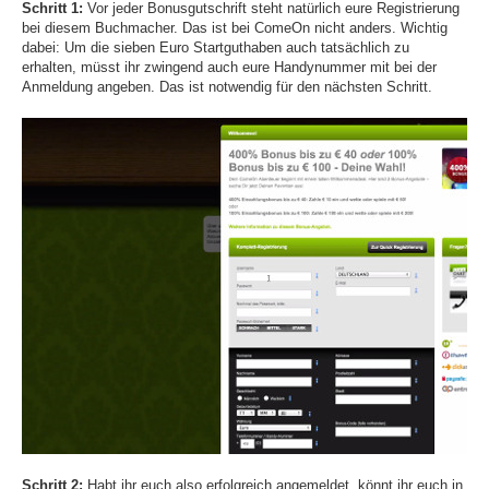
Schritt 1:
Vor jeder Bonusgutschrift steht natürlich eure Registrierung
bei diesem Buchmacher. Das ist bei ComeOn nicht anders. Wichtig
dabei: Um die sieben Euro Startguthaben auch tatsächlich zu
erhalten, müsst ihr zwingend auch eure Handynummer mit bei der
Anmeldung angeben. Das ist notwendig für den nächsten Schritt.
Schritt 2:
Habt ihr euch also erfolgreich angemeldet, könnt ihr euch in