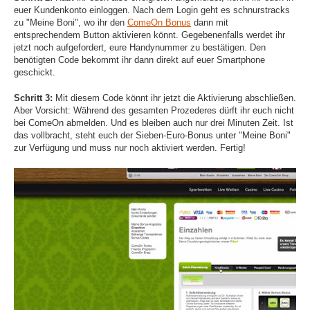
euer Kundenkonto einloggen. Nach dem Login geht es schnurstracks
zu "Meine Boni", wo ihr den
ComeOn Bonus
dann mit
entsprechendem Button aktivieren könnt. Gegebenenfalls werdet ihr
jetzt noch aufgefordert, eure Handynummer zu bestätigen. Den
benötigten Code bekommt ihr dann direkt auf euer Smartphone
geschickt.
Schritt 3:
Mit diesem Code könnt ihr jetzt die Aktivierung abschließen.
Aber Vorsicht: Während des gesamten Prozederes dürft ihr euch nicht
bei ComeOn abmelden. Und es bleiben auch nur drei Minuten Zeit. Ist
das vollbracht, steht euch der Sieben-Euro-Bonus unter "Meine Boni"
zur Verfügung und muss nur noch aktiviert werden. Fertig!