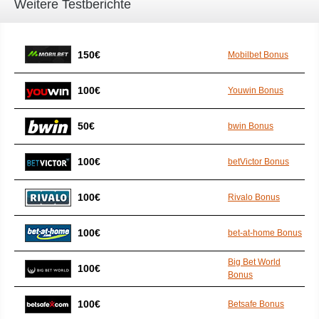
Weitere Testberichte
150€
Mobilbet Bonus
100€
Youwin Bonus
50€
bwin Bonus
100€
betVictor Bonus
100€
Rivalo Bonus
100€
bet-at-home Bonus
Big Bet World
100€
Bonus
100€
Betsafe Bonus