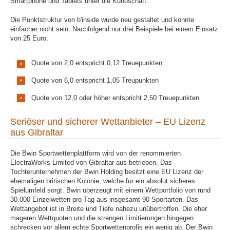
Smartphone und Tablets unter die Kundschaft.
Die Punktstruktur von b'inside wurde neu gestaltet und könnte
einfacher nicht sein. Nachfolgend nur drei Beispiele bei einem Einsatz
von 25 Euro.
Quote von 2,0 entspricht 0,12 Treuepunkten
Quote von 6,0 entspricht 1,05 Treupunkten
Quote von 12,0 oder höher entspricht 2,50 Treuepunkten
Seriöser und sicherer Wettanbieter – EU Lizenz
aus Gibraltar
Die Bwin Sportwettenplattform wird von der renommierten
ElectraWorks Limited von Gibraltar aus betrieben. Das
Tochterunternehmen der Bwin Holding besitzt eine EU Lizenz der
ehemaligen britischen Kolonie, welche für ein absolut sicheres
Spielumfeld sorgt. Bwin überzeugt mit einem Wettportfolio von rund
30.000 Einzelwetten pro Tag aus insgesamt 90 Sportarten. Das
Wettangebot ist in Breite und Tiefe nahezu unübertroffen. Die eher
mageren Wettquoten und die strengen Limitierungen hingegen
schrecken vor allem echte Sportwettenprofis ein wenig ab. Der Bwin