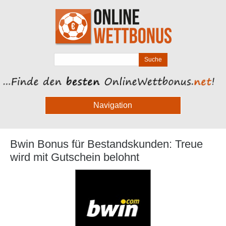
Bwin Bonus für Bestandskunden: Treue
wird mit Gutschein belohnt