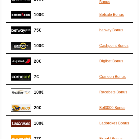
Bonus
100€
Betsafe Bonus
75€
betway Bonus
100€
Cashpoint Bonus
20€
Digibet Bonus
7€
Comeon Bonus
100€
Racebets Bonus
20€
Bet3000 Bonus
100€
Ladbrokes Bonus
77€
Expekt Bonus