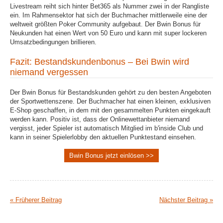
Livestream reiht sich hinter Bet365 als Nummer zwei in der Rangliste
ein. Im Rahmensektor hat sich der Buchmacher mittlerweile eine der
weltweit größten Poker Community aufgebaut. Der Bwin Bonus für
Neukunden hat einen Wert von 50 Euro und kann mit super lockeren
Umsatzbedingungen brillieren.
Fazit: Bestandskundenbonus – Bei Bwin wird
niemand vergessen
Der Bwin Bonus für Bestandskunden gehört zu den besten Angeboten
der Sportwettenszene. Der Buchmacher hat einen kleinen, exklusiven
E-Shop geschaffen, in dem mit den gesammelten Punkten eingekauft
werden kann. Positiv ist, dass der Onlinewettanbieter niemand
vergisst, jeder Spieler ist automatisch Mitglied im b'inside Club und
kann in seiner Spielerlobby den aktuellen Punktestand einsehen.
Bwin Bonus jetzt einlösen >>
« Früherer Beitrag
Nächster Beitrag »