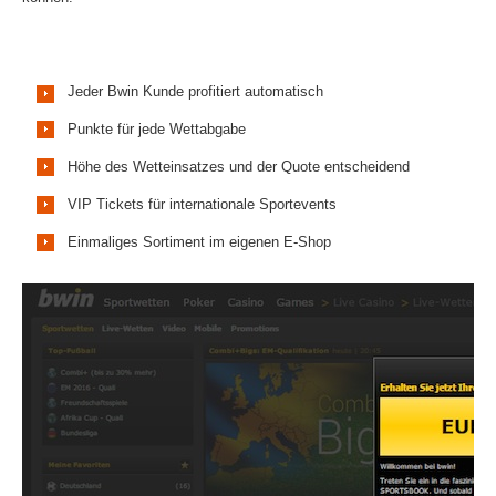
Jeder Bwin Kunde profitiert automatisch
Punkte für jede Wettabgabe
Höhe des Wetteinsatzes und der Quote entscheidend
VIP Tickets für internationale Sportevents
Einmaliges Sortiment im eigenen E-Shop