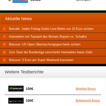
Aktuelle News
Betsafe: Jeden Freitag Gratis Live-Wette von 10 Euro sichern
Interwetten mit Topspiel des Monats Bayern vs. Schalke
Betsson: US Open Überraschungsgeschenk sichern
Zum Start der Bundesliga verschenkt Interwetten bares Geld
Betsson: 5 Euro am Super Weekend kassieren
Weitere Testberichte
150€
Mobilbet Bonus
100€
Bigbetworld Bonus