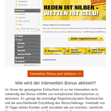
Interwetten Bonus jetzt einlösen >>
Wie wird der Interwetten Bonus aktiviert?
Im Sinne der gesteigerten Einfachheit ist es bei Interwetten nicht
notwendig den Bonus mithilfe von komplizierten Mechanismen zu
aktivieren. Es genügt die erstmalige Registrierung beim Buchmacher
und die anschließende Einzahlung des Wunschbetrags. Innerhalb von
10 Tagen dürfen Kunden sooft einzahlen wie sie möchten, sämtliche