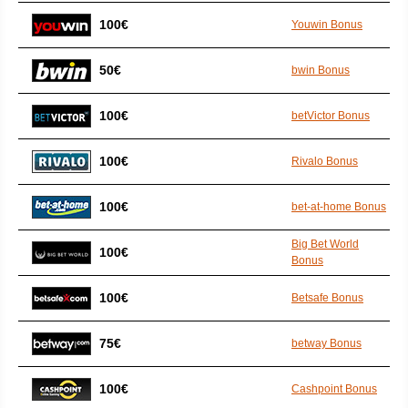
100€
Youwin Bonus
50€
bwin Bonus
100€
betVictor Bonus
100€
Rivalo Bonus
100€
bet-at-home Bonus
Big Bet World
100€
Bonus
100€
Betsafe Bonus
75€
betway Bonus
100€
Cashpoint Bonus