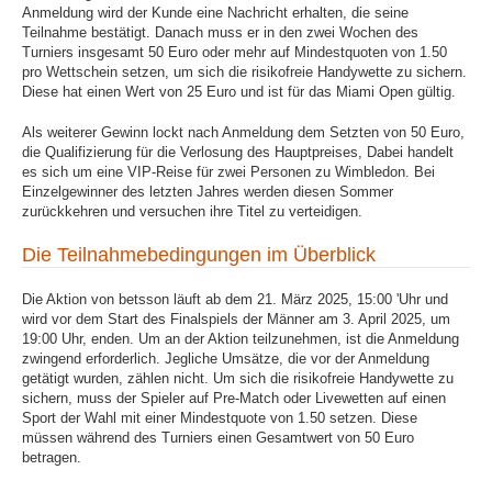
Anmeldung wird der Kunde eine Nachricht erhalten, die seine
Teilnahme bestätigt. Danach muss er in den zwei Wochen des
Turniers insgesamt 50 Euro oder mehr auf Mindestquoten von 1.50
pro Wettschein setzen, um sich die risikofreie Handywette zu sichern.
Diese hat einen Wert von 25 Euro und ist für das Miami Open gültig.
Als weiterer Gewinn lockt nach Anmeldung dem Setzten von 50 Euro,
die Qualifizierung für die Verlosung des Hauptpreises, Dabei handelt
es sich um eine VIP-Reise für zwei Personen zu Wimbledon. Bei
Einzelgewinner des letzten Jahres werden diesen Sommer
zurückkehren und versuchen ihre Titel zu verteidigen.
Die Teilnahmebedingungen im Überblick
Die Aktion von betsson läuft ab dem 21. März 2025, 15:00 'Uhr und
wird vor dem Start des Finalspiels der Männer am 3. April 2025, um
19:00 Uhr, enden. Um an der Aktion teilzunehmen, ist die Anmeldung
zwingend erforderlich. Jegliche Umsätze, die vor der Anmeldung
getätigt wurden, zählen nicht. Um sich die risikofreie Handywette zu
sichern, muss der Spieler auf Pre-Match oder Livewetten auf einen
Sport der Wahl mit einer Mindestquote von 1.50 setzen. Diese
müssen während des Turniers einen Gesamtwert von 50 Euro
betragen.