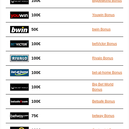
100€
Bigbetworld Bonus
100€
Youwin Bonus
50€
bwin Bonus
100€
betVictor Bonus
100€
Rivalo Bonus
100€
bet-at-home Bonus
Big Bet World
100€
Bonus
100€
Betsafe Bonus
75€
betway Bonus