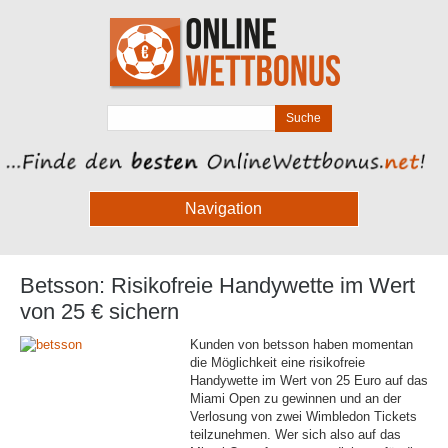
Betsson: Risikofreie Handywette im Wert
von 25 € sichern
Kunden von betsson haben momentan
die Möglichkeit eine risikofreie
Handywette im Wert von 25 Euro auf das
Miami Open zu gewinnen und an der
Verlosung von zwei Wimbledon Tickets
teilzunehmen. Wer sich also auf das