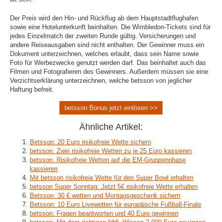
Der Preis wird den Hin- und Rückflug ab dem Hauptstadtflughafen
sowie eine Hotelunterkunft beinhalten. Die Wimbledon-Tickets sind für
jedes Einzelmatch der zweiten Runde gültig. Versicherungen und
andere Reiseausgaben sind nicht enthalten. Der Gewinner muss ein
Dokument unterzeichnen, welches erlaubt, dass sein Name sowie
Foto für Werbezwecke genutzt werden darf. Das beinhaltet auch das
Filmen und Fotografieren des Gewinners. Außerdem müssen sie eine
Verzichtserklärung unterzeichnen, welche betsson von jeglicher
Haftung befreit.
betsson Bonus jetzt einlösen >>
Ähnliche Artikel:
Betsson: 20 Euro risikofreie Wette sichern
betsson: Zwei risikofreie Wetten zu je 25 Euro kassieren
betsson: Risikofreie Wetten auf die EM-Gruppenphase
kassieren
Mit betsson risikofreie Wette für den Super Bowl erhalten
betsson Super Sonntag: Jetzt 5€ risikofreie Wette erhalten
Betsson: 30 € wetten und Montagsgeschenk sichern
Betsson: 10 Euro Livewetten für europäische Fußball-Finale
betsson: Fragen beantworten und 40 Euro gewinnen