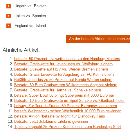
Ungarn vs. Belgien
Italien vs. Spanien
England vs. Island
An der betsafe Aktion teilnehmen >
Ähnliche Artikel:
betsafe: 50-Prozent-Livewettenbonus zu den Hamburg Masters
Betsafe: Gratiswette für Leverkusen vs. Wolfsburg sichern
Betsafe: Livewette auf HSV vs. Werder Bremen sichern
Betsafe: Gratis Livewette für Augsburg vs. FC Köln sichern
Bet365: Jetzt bis zu 50 Prozent auf Kombi-Wetten sichern
Betsafe: 50 Euro Gratiswetten-Willkommens-Angebot sichern
Betsafe: Gratiswette für Hertha vs. Schalke sichern
betsafe: Super Bowl 50 bringt Superpreis mit 3000 Euro bar
Betsafe: 10 Euro Gratiswette im Spiel Schake vs. Gladbach holen
betway: Zur Tour de France 50 Prozent Extragewinne sichern
betsafe Weihnachtskracher: Wöchentlich 10.000 Euro gewinnen
betsafe: Aktion "betsafe by Night" für Eishockey Fans
Betsafe: Jetzt Jubiläums-Erlebnis gewinnen
Tipico verspricht 25-Prozent-Kombibonus zum Bundesliga-Start